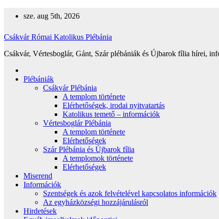
Skip
sze. aug 5th, 2026
to
content
Csákvár Római Katolikus Plébánia
Csákvár, Vértesboglár, Gánt, Szár plébániák és Újbarok fília hírei, in
Plébániák
Csákvár Plébánia
A templom története
Elérhetőségek, irodai nyitvatartás
Katolikus temető – információk
Vértesboglár Plébánia
A templom története
Elérhetőségek
Szár Plébánia és Újbarok fília
A templomok története
Elérhetőségek
Miserend
Információk
Szentségek és azok felvételével kapcsolatos információk
Az egyházközségi hozzájárulásról
Hirdetések