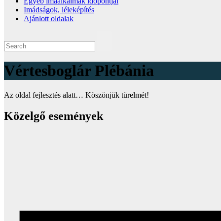
Egyéb imaalkalmak időpontjai
Imádságok, léleképítés
Ajánlott oldalak
Vértesboglár Plébánia
Az oldal fejlesztés alatt… Köszönjük türelmét!
Közelgő események