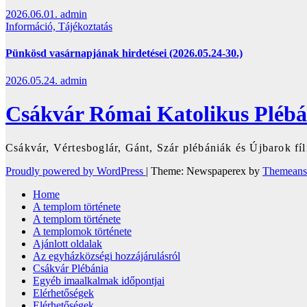
2026.06.01.
admin
Információ, Tájékoztatás
Pünkösd vasárnapjának hirdetései (2026.05.24-30.)
2026.05.24.
admin
Csákvár Római Katolikus Plébá
Csákvár, Vértesboglár, Gánt, Szár plébániák és Újbarok fíli
Proudly powered by WordPress
|
Theme: Newspaperex by
Themeans
Home
A templom története
A templom története
A templomok története
Ajánlott oldalak
Az egyházközségi hozzájárulásról
Csákvár Plébánia
Egyéb imaalkalmak időpontjai
Elérhetőségek
Elérhetőségek