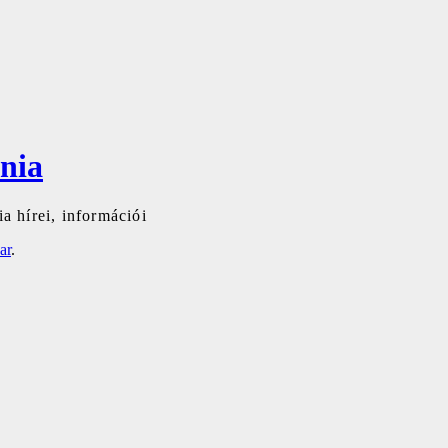
nia
a hírei, információi
ar
.