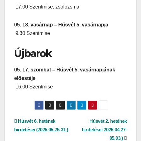
17.00 Szentmise, zsolozsma
05. 18. vasárnap – Húsvét 5. vasárnapja
9.30 Szentmise
Újbarok
05. 17. szombat – Húsvét 5. vasárnapjának
előestéje
16.00 Szentmise
Bejegyzés
Húsvét 6. hetének
Húsvét 2. hetének
hirdetései (2025.05.25-31.)
hirdetései 2025.04.27-
navigáció
05.03.)