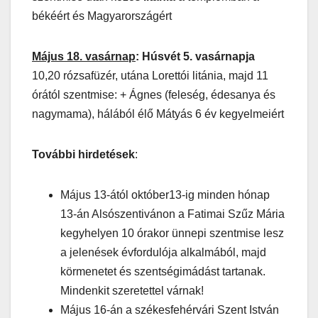
békéért és Magyarországért
Május 18. vasárnap
: Húsvét 5. vasárnapja
10,20 rózsafüzér, utána Lorettói litánia, majd 11
órától szentmise: + Ágnes (feleség, édesanya és
nagymama), hálából élő Mátyás 6 év kegyelmeiért
További hirdetések
:
Május 13-ától október13-ig minden hónap
13-án Alsószentivánon a Fatimai Szűz Mária
kegyhelyen 10 órakor ünnepi szentmise lesz
a jelenések évfordulója alkalmából, majd
körmenetet és szentségimádást tartanak.
Mindenkit szeretettel várnak!
Május 16-án a székesfehérvári Szent István