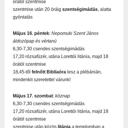
órától szentmise
szentmise után 20 óráig
szentségimádás
, alatta
gyóntatás
Május 16. péntek
:
Nepomuki Szent János
áldozópap és vértanú
6,30-7,30 csendes szentségimádás
17,20 rózsafüzér, utána Lorettói litánia, majd 18
órától szentmise
18,45-től
felnőtt Bibliaóra
lesz a plébánián,
mindenkit szeretettel várunk!
Május 17. szombat
:
köznap
6,30-7,30 csendes szentségimádás
17,20 rózsafüzér, utána Lorettói litánia, majd 18
órától szentmise
szentmise után közös
litánia
a templomban a