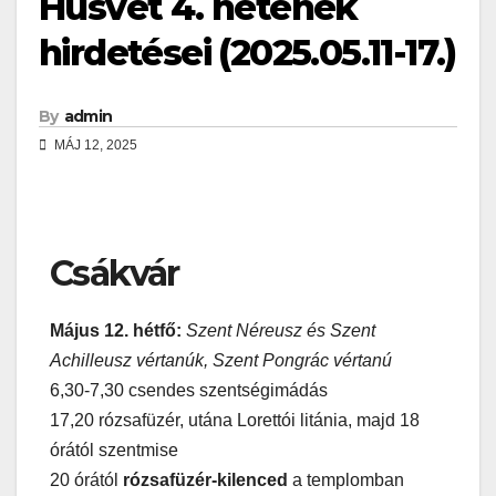
Húsvét 4. hetének
hirdetései (2025.05.11-17.)
By
admin
MÁJ 12, 2025
Csákvár
Május 12. hétfő:
Szent Néreusz és Szent
Achilleusz vértanúk, Szent Pongrác vértanú
6,30-7,30 csendes szentségimádás
17,20 rózsafüzér, utána Lorettói litánia, majd 18
órától szentmise
20 órától
rózsafüzér-kilenced
a templomban