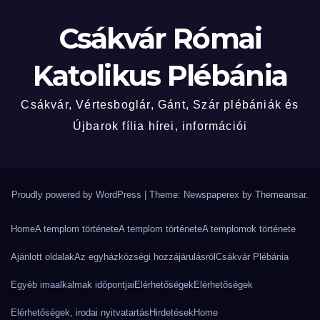
Csákvár Római
Katolikus Plébánia
Csákvár, Vértesboglár, Gánt, Szár plébániák és
Újbarok fília hírei, információi
Proudly powered by WordPress
|
Theme: Newspaperex by
Themeansar
.
Home
A templom története
A templom története
A templomok története
Ajánlott oldalak
Az egyházközségi hozzájárulásról
Csákvár Plébánia
Egyéb imaalkalmak időpontjai
Elérhetőségek
Elérhetőségek
Elérhetőségek, irodai nyitvatartás
Hirdetések
Home