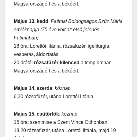
Magyarországért és a békéért.
Május 13. kedd
:
Fatimai Boldogságos Szűz Mária
emléknapja (75 éve volt az első jelenés
Fatimában)
18 óra: Lorettói litánia, rózsafüzér, igeliturgia,
vesperás, áldoztatás
20 órától
rózsafüzér-kilenced
a templomban
Magyarországért és a békéért.
Május 14. szerda
:
köznap
6,30 rózsafüzér, utána Lorettói litánia
Május 15. csütörtök
:
köznap
15 óra: szentmise a Szent Vince Otthonban
18,20 rózsafüzér, utána Lorettói litánia, majd 19