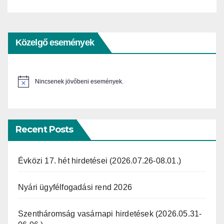
Közelgő események
Nincsenek jövőbeni események.
N
o
t
i
c
e
Recent Posts
Évközi 17. hét hirdetései (2026.07.26-08.01.)
Nyári ügyfélfogadási rend 2026
Szentháromság vasárnapi hirdetések (2026.05.31-