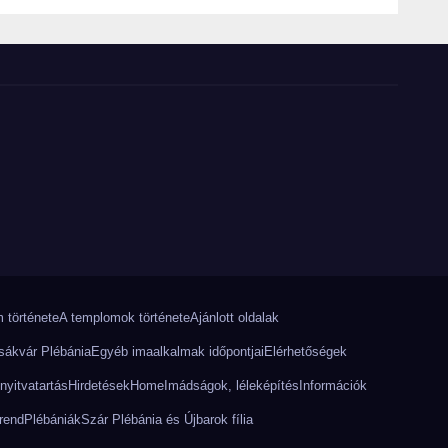
 története
A templomok története
Ajánlott oldalak
sákvár Plébánia
Egyéb imaalkalmak időpontjai
Elérhetőségek
nyitvatartás
Hirdetések
Home
Imádságok, léleképítés
Információk
rend
Plébániák
Szár Plébánia és Újbarok fília