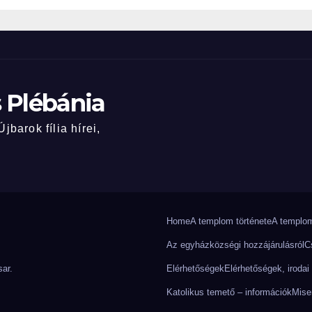
 Plébánia
barok fília hírei,
Home
A templom története
A templom
Az egyházközségi hozzájárulásról
C
ar
.
Elérhetőségek
Elérhetőségek, irodai 
Katolikus temető – információk
Mise