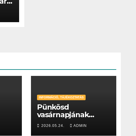
ár
INFORMÁCIÓ, TÁJÉKOZTATÁS
Pünkösd
vasárnapjának
hirdetései
2026.05.24.
ADMIN
.)
(2026.05.24-30.)