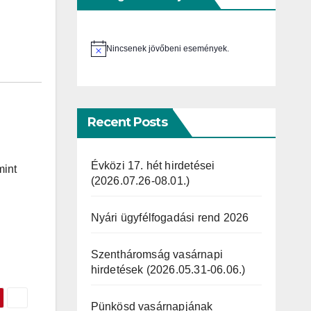
Nincsenek jövőbeni események.
N
o
t
i
c
e
Recent Posts
Évközi 17. hét hirdetései
mint
(2026.07.26-08.01.)
Nyári ügyfélfogadási rend 2026
Szentháromság vasárnapi
hirdetések (2026.05.31-06.06.)
Pünkösd vasárnapjának