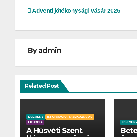
Bejegyzés
Adventi jótékonysági vásár 2025
navigáció
By
admin
Related Post
ESEMÉNY
INFORMÁCIÓ, TÁJÉKOZTATÁS
LITURGIA
ESEMÉN
A Húsvéti Szent
Bet