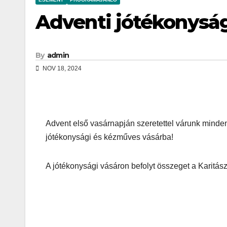
Adventi jótékonysági
By
admin
NOV 18, 2024
Advent első vasárnapján szeretettel várunk mindenk
jótékonysági és kézműves vásárba!
A jótékonysági vásáron befolyt összeget a Karitász 