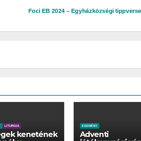
Foci EB 2024 – Egyházközségi tippvers
Y
LITURGIA
ESEMÉNY
egek kenetének
Adventi