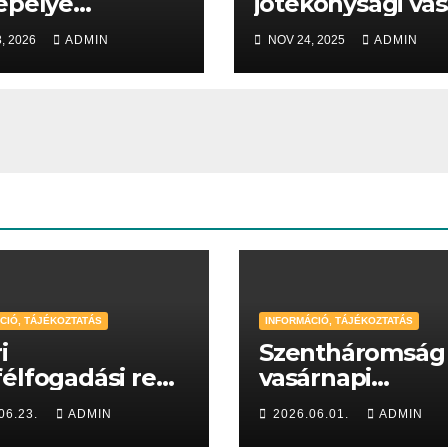
epélye
jótékonysági vás
olgáltatása –
2025
, 2026
ADMIN
NOV 24, 2025
ADMIN
. február 15.
CIÓ, TÁJÉKOZTATÁS
INFORMÁCIÓ, TÁJÉKOZTATÁS
i
Szentháromság
élfogadási rend
vasárnapi
6
hirdetések
06.23.
ADMIN
2026.06.01.
ADMIN
(2026.05.31-06.06