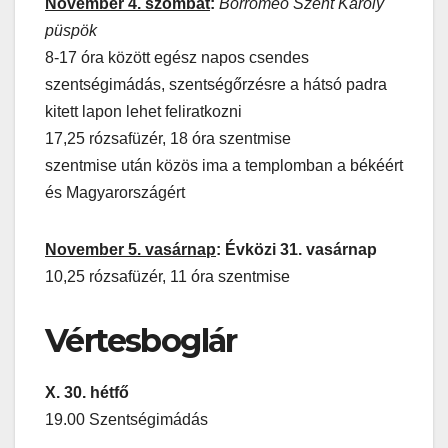
November 4. szombat
:
Borromeo Szent Károly
püspök
8-17 óra között egész napos csendes
szentségimádás, szentségőrzésre a hátsó padra
kitett lapon lehet feliratkozni
17,25 rózsafüzér, 18 óra szentmise
szentmise után közös ima a templomban a békéért
és Magyarországért
November 5. vasárnap
: Évközi 31. vasárnap
10,25 rózsafüzér, 11 óra szentmise
Vértesboglár
X. 30. hétfő
19.00 Szentségimádás