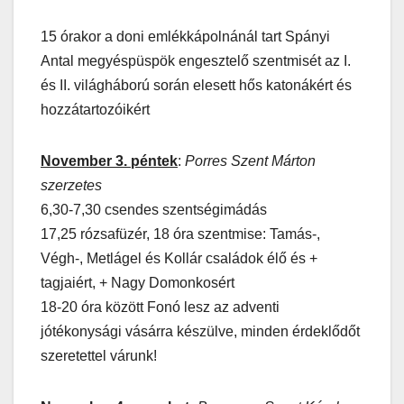
15 órakor a doni emlékkápolnánál tart Spányi
Antal megyéspüspök engesztelő szentmisét az I.
és II. világháború során elesett hős katonákért és
hozzátartozóikért
November 3. péntek
:
Porres Szent Márton
szerzetes
6,30-7,30 csendes szentségimádás
17,25 rózsafüzér, 18 óra szentmise: Tamás-,
Végh-, Metlágel és Kollár családok élő és +
tagjaiért, + Nagy Domonkosért
18-20 óra között Fonó lesz az adventi
jótékonysági vásárra készülve, minden érdeklődőt
szeretettel várunk!