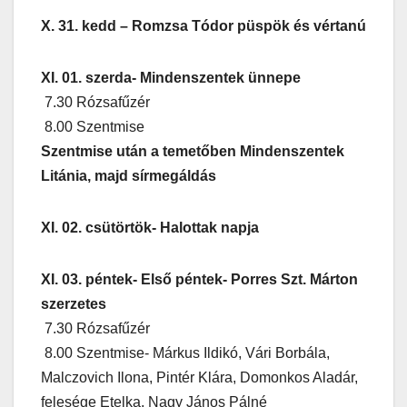
X. 31. kedd – Romzsa Tódor püspök és vértanú
XI. 01. szerda- Mindenszentek ünnepe
7.30 Rózsafűzér
8.00 Szentmise
Szentmise után a temetőben Mindenszentek
Litánia, majd sírmegáldás
XI. 02. csütörtök- Halottak napja
XI. 03. péntek- Első péntek- Porres Szt. Márton
szerzetes
7.30 Rózsafűzér
8.00 Szentmise- Márkus Ildikó, Vári Borbála,
Malczovich Ilona, Pintér Klára, Domonkos Aladár,
felesége Etelka, Nagy János Pálné