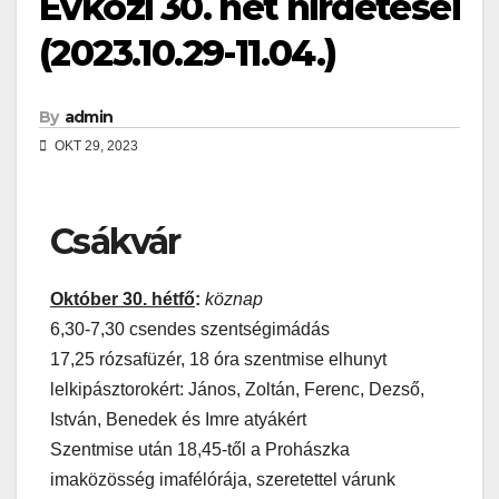
Évközi 30. hét hirdetései
(2023.10.29-11.04.)
By
admin
OKT 29, 2023
Csákvár
Október 30. hétfő
:
köznap
6,30-7,30 csendes szentségimádás
17,25 rózsafüzér, 18 óra szentmise elhunyt
lelkipásztorokért: János, Zoltán, Ferenc, Dezső,
István, Benedek és Imre atyákért
Szentmise után 18,45-től a Prohászka
imaközösség imafélórája, szeretettel várunk