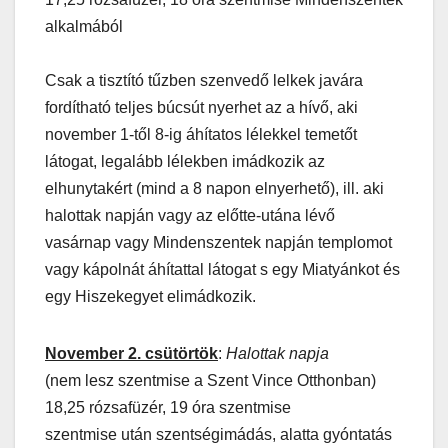
alkalmából
Csak a tisztító tűzben szenvedő lelkek javára
fordítható teljes búcsút nyerhet az a hívő, aki
november 1-től 8-ig áhítatos lélekkel temetőt
látogat, legalább lélekben imádkozik az
elhunytakért (mind a 8 napon elnyerhető), ill. aki
halottak napján vagy az előtte-utána lévő
vasárnap vagy Mindenszentek napján templomot
vagy kápolnát áhítattal látogat s egy Miatyánkot és
egy Hiszekegyet elimádkozik.
November 2. csütörtök
:
Halottak napja
(nem lesz szentmise a Szent Vince Otthonban)
18,25 rózsafüzér, 19 óra szentmise
szentmise után szentségimádás, alatta gyóntatás