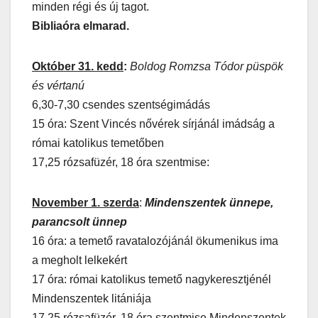
minden régi és új tagot.
Bibliaóra elmarad.
Október 31. kedd
:
Boldog Romzsa Tódor püspök
és vértanú
6,30-7,30 csendes szentségimádás
15 óra: Szent Vincés nővérek sírjánál imádság a
római katolikus temetőben
17,25 rózsafüzér, 18 óra szentmise:
November 1. szerda
:
Mindenszentek ünnepe,
parancsolt ünnep
16 óra: a temető ravatalozójánál ökumenikus ima
a megholt lelkekért
17 óra: római katolikus temető nagykeresztjénél
Mindenszentek litániája
17,25 rózsafüzér, 18 óra szentmise Mindenszentek