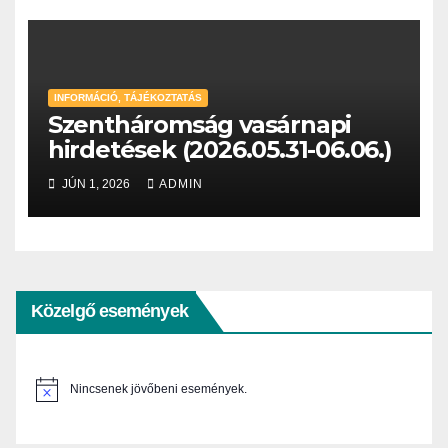
INFORMÁCIÓ, TÁJÉKOZTATÁS
Szentháromság vasárnapi
hirdetések (2026.05.31-06.06.)
JÚN 1, 2026
ADMIN
Közelgő események
Nincsenek jövőbeni események.
N
o
t
i