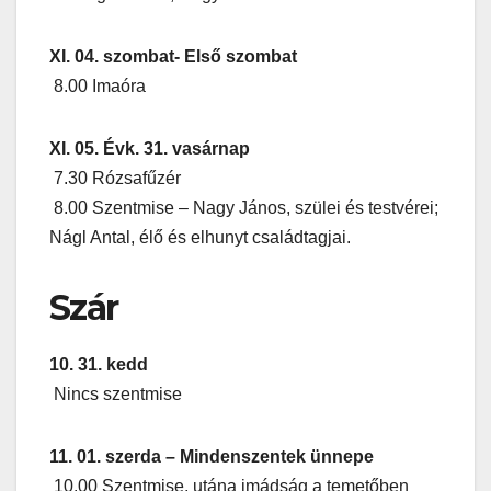
XI. 04. szombat- Első szombat
8.00 Imaóra
XI. 05. Évk. 31. vasárnap
7.30 Rózsafűzér
8.00 Szentmise – Nagy János, szülei és testvérei;
Nágl Antal, élő és elhunyt családtagjai.
Szár
10. 31. kedd
Nincs szentmise
11. 01. szerda – Mindenszentek ünnepe
10.00 Szentmise, utána imádság a temetőben