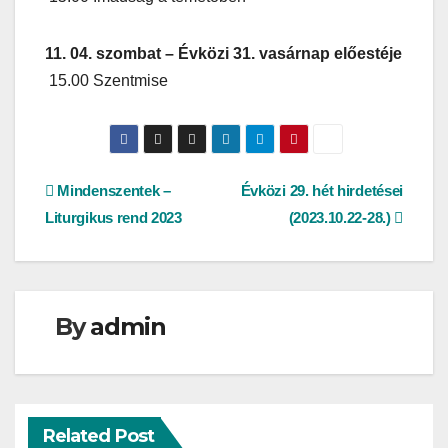
11. 04. szombat – Évközi 31. vasárnap előestéje
15.00 Szentmise
Bejegyzés
Mindenszentek –
Évközi 29. hét hirdetései
Liturgikus rend 2023
(2023.10.22-28.)
navigáció
By
admin
Related Post