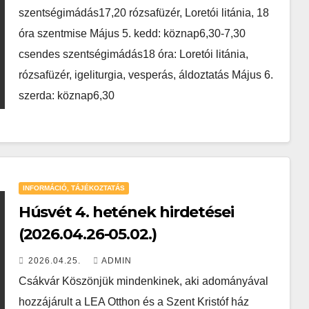
szentségimádás17,20 rózsafüzér, Loretói litánia, 18
óra szentmise Május 5. kedd: köznap6,30-7,30
csendes szentségimádás18 óra: Loretói litánia,
rózsafüzér, igeliturgia, vesperás, áldoztatás Május 6.
szerda: köznap6,30
INFORMÁCIÓ, TÁJÉKOZTATÁS
Húsvét 4. hetének hirdetései
(2026.04.26-05.02.)
2026.04.25.
ADMIN
Csákvár Köszönjük mindenkinek, aki adományával
hozzájárult a LEA Otthon és a Szent Kristóf ház