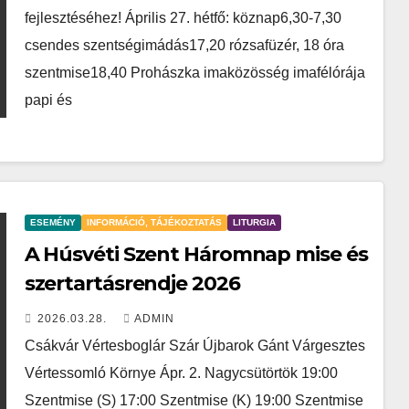
fejlesztéséhez! Április 27. hétfő: köznap6,30-7,30
csendes szentségimádás17,20 rózsafüzér, 18 óra
szentmise18,40 Prohászka imaközösség imafélórája
papi és
ESEMÉNY
INFORMÁCIÓ, TÁJÉKOZTATÁS
LITURGIA
A Húsvéti Szent Háromnap mise és
szertartásrendje 2026
2026.03.28.
ADMIN
Csákvár Vértesboglár Szár Újbarok Gánt Várgesztes
Vértessomló Környe Ápr. 2. Nagycsütörtök 19:00
Szentmise (S) 17:00 Szentmise (K) 19:00 Szentmise