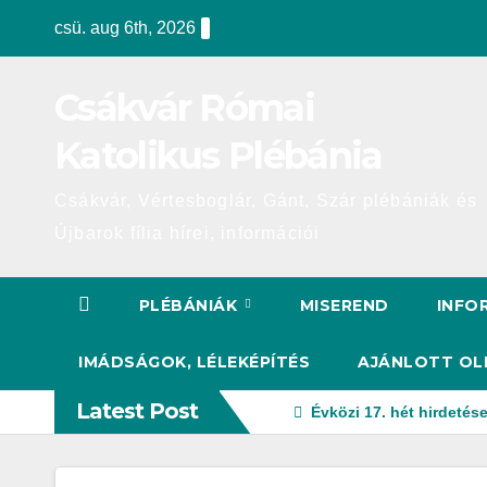
Skip
csü. aug 6th, 2026
to
content
Csákvár Római
Katolikus Plébánia
Csákvár, Vértesboglár, Gánt, Szár plébániák és
Újbarok fília hírei, információi
PLÉBÁNIÁK
MISEREND
INFO
IMÁDSÁGOK, LÉLEKÉPÍTÉS
AJÁNLOTT OL
Latest Post
Évközi 17. hét hirdetése